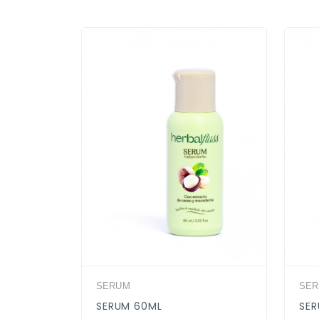
SERUM
SE
DE 30
SERUM 60ML
SER