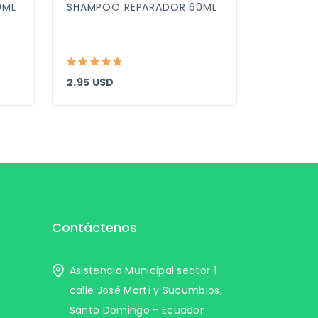
0ML
SHAMPOO REPARADOR 60ML
SHAMPOO
500ML
2.95 USD
10.29 US
Contáctenos
Asistencia Municipal sector 1
calle José Martí y Sucumbios,
Santo Domingo - Ecuador